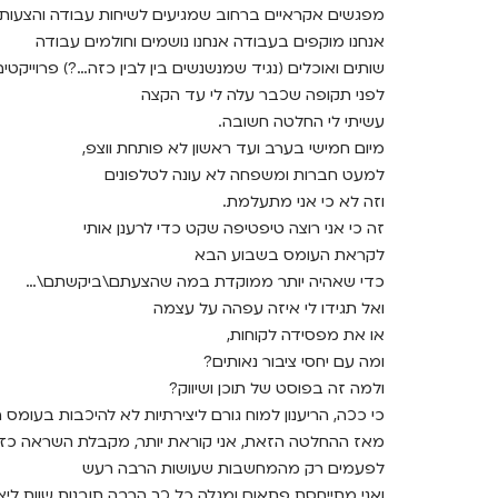
מפגשים אקראיים ברחוב שמגיעים לשיחות עבודה והצעות ק
אנחנו מוקפים בעבודה אנחנו נושמים וחולמים עבודה
שותים ואוכלים (נגיד שמנשנשים בין לבין כזה…?) פרוייקטים
לפני תקופה שכבר עלה לי עד הקצה
עשיתי לי החלטה חשובה.
מיום חמישי בערב ועד ראשון לא פותחת ווצפ,
למעט חברות ומשפחה לא עונה לטלפונים
וזה לא כי אני מתעלמת.
זה כי אני רוצה טיפטיפה שקט כדי לרענן אותי
לקראת העומס בשבוע הבא
כדי שאהיה יותר ממוקדת במה שהצעתם\ביקשתם\…
ואל תגידו לי איזה עפהה על עצמה
או את מפסידה לקוחות,
ומה עם יחסי ציבור נאותים?
ולמה זה בפוסט של תוכן ושיווק?
כי ככה, הריענון למוח גורם ליצירתיות לא להיכבות בעומס הי
מאז ההחלטה הזאת, אני קוראת יותר, מקבלת השראה כזו
לפעמים רק מהמחשבות שעושות הרבה רעש
ואני מתייחסת פתאום ומגלה כל כך הרבה תובנות שוות ליצי